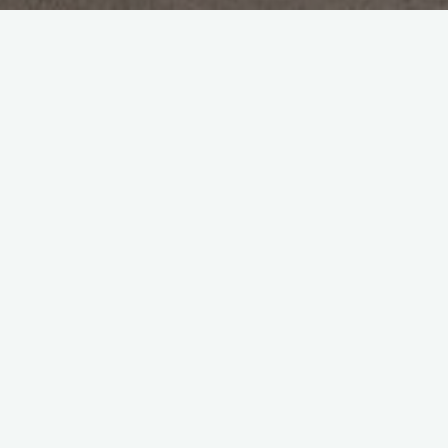
Edition 7
Les métiers du collège
Laisser un commentaire
Les Métiers Du Collège:
Documentaliste
June Van Der Putten
21 mars 2025
Le rôle de la documentaliste est de s’occuper des
élèves venant travailler, lire, ou se détendre au CDI Au
centre de documentation et d’information, on …
"Les
Read more
Métiers
Du
Collège:
Documentaliste"
Les métiers du collège
2 commentaires