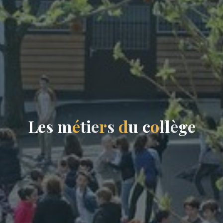
L
e
s
m
é
t
i
e
r
s
d
u
c
o
l
l
è
g
e