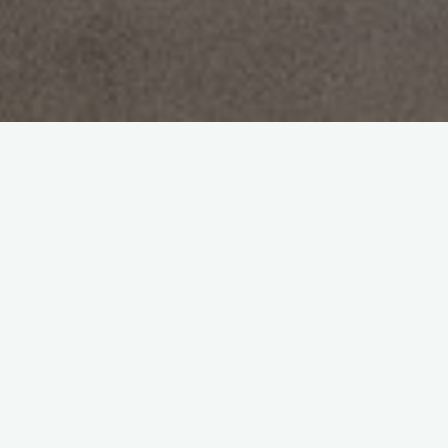
PIX est une certification informatique obligatoire pour obtenir
le brevet .
Chaques années scolaire la certification est obligatoire car elle
informe de notre niveau informatique qui nous sera d’une
grande aide pour les études supérieures. Il faut aussi une
certification spécifique pour avoir le brevet blanc.
Il y a plusieurs niveaux de difficulté selon le niveau de réussite
au entrainement car il y a des entrainements et a chaque fin
de sequence un exament et passé pour voir si on a un niveau
valide pour notre âge ou classe.
Xan Lesgourgues