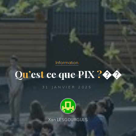
Information
Q
u
’
e
s
t
c
e
q
u
e
P
I
X
?


31 JANVIER 2025
Xan LESGOURGUES