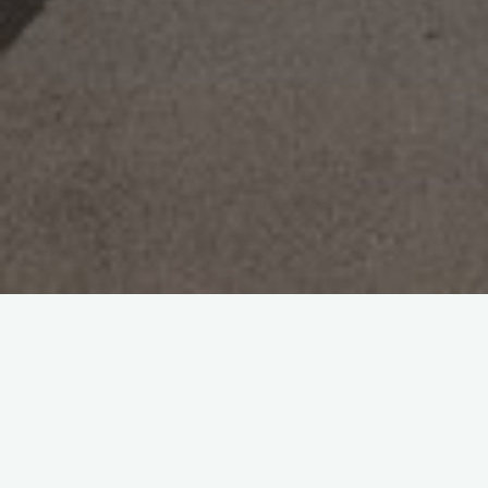
La semaine du 20 novembre, tous les élèves de 4ᵉ du collège
Sainte-Marie ont suivi la formation du PSC1 (Premier Secours
Civique n°1).
Cette formation s’est déroulée en deux temps : la partie
théorique (QCM sur les différents cas de danger) chez soi et la
partie pratique (entraînement des gestes de premiers secours