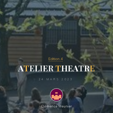
Edition 4
A
T
E
L
I
E
R
T
H
E
A
T
R
E
24 MARS 2023
Clémence Meunier