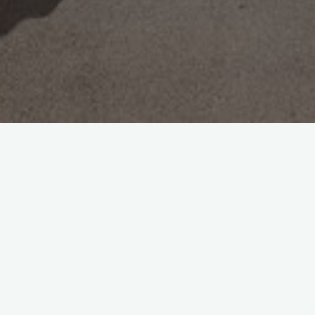
Le mardi midi, les élèves de 6eme et de 5eme vont à l’atelier
Théâtre. Madame Munoz, notre professeur de français, a lancé
l’idée de ce projet. Le professeur et comédien professionnel
s’appelle Caf. L’atelier se passe au gymnase du collège. Le
théâtre est une façon de s’exprimer et de prendre confiance en
soi. Etre sur le devant de la scène et devoir se rappeler de son
texte sont un vrai défi. A la fin de l’année, l’atelier théâtre
donnera peut-être une petite représentation. Durant l’atelier,
chaque élève tire des cartes de lieux et de personnages et doit
improviser une scène. Cette activité a pour but d’apprendre à